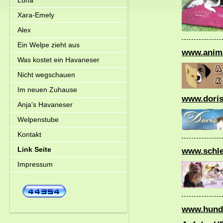
Luna
Xara-Emely
Alex
Ein Welpe zieht aus
www.anima
Was kostet ein Havaneser
Nicht wegschauen
Im neuen Zuhause
www.doris
Anja's Havaneser
Welpenstube
Kontakt
Link Seite
www.schle
Impressum
www.hunde