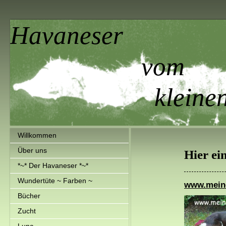
Havaneser
vom
kleinen La
Willkommen
Über uns
Hier ein
*~* Der Havaneser *~*
Wundertüte ~ Farben ~
www.mein
Bücher
Zucht